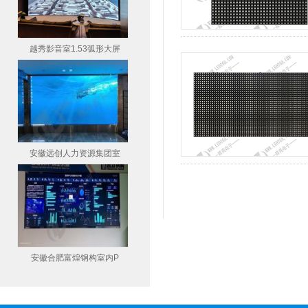
越秀影音室1.53弧形大屏
安徽远创人力资源集团室
安徽合肥富煌钢构室内P