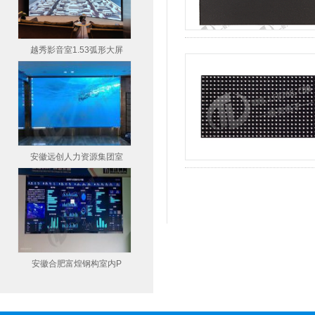
越秀影音室1.53弧形大屏
安徽远创人力资源集团室
安徽合肥富煌钢构室内P