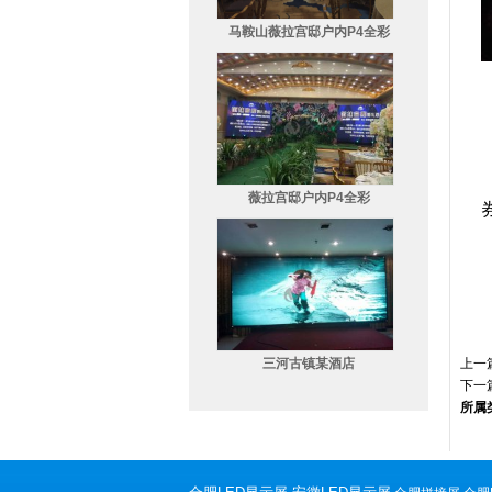
马鞍山薇拉宫邸户内P4全彩
薇拉宫邸户内P4全彩
三河古镇某酒店
上一
下一
所属
合肥