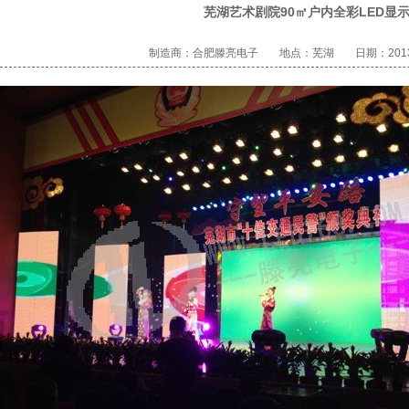
芜湖艺术剧院90㎡户内全彩LED显
制造商：
合肥滕亮电子
地点：
芜湖
日期：
201