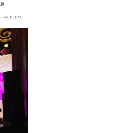
示屏
3-09-10 16:50