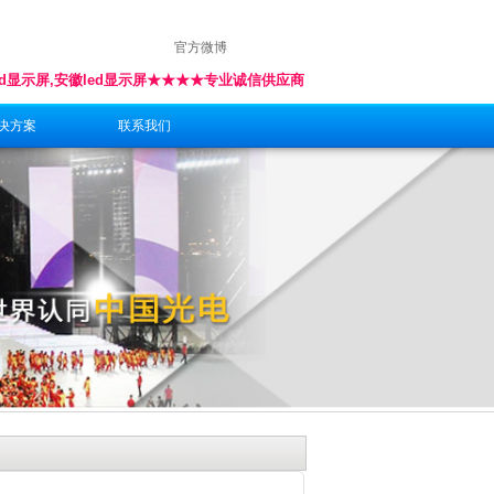
官方微博
ed显示屏,安徽led显示屏★★★★专业诚信供应商
决方案
联系我们