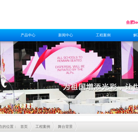
合肥l
产品中心
新闻中心
工程案例
解
在的位置：
首页
工程案例
舞台背景