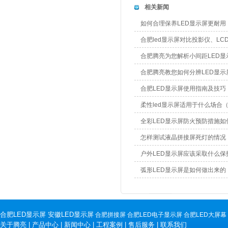
相关新闻
如何合理保养LED显示屏更耐用
合肥led显示屏对比投影仪、LC
合肥腾亮为您解析小间距LED显
合肥腾亮教您如何分辨LED显示
合肥LED显示屏使用指南及技巧
柔性led显示屏适用于什么场合
全彩LED显示屏防火预防措施
怎样测试液晶拼接屏死灯的情况
户外LED显示屏应该采取什么
弧形LED显示屏是如何做出来的
合肥LED显示屏
安徽LED显示屏
合肥拼接屏
合肥LED电子显示屏
合肥LED大屏幕
关于腾亮
|
产品中心
|
新闻中心
|
工程案例
|
售后服务
|
联系我们