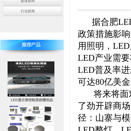
媒体新闻
行业新闻
据合肥
LE
政策措施影响
用
照明
，LE
LED产业需
LED普及率进
可达80亿美
将来将面对
LED显示屏控制系统哪些品
了劲开辟商场
径：山寨与模
LED整灯、
L