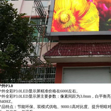
外P3.0
户外全彩P3.0LED显示屏精准价格在6000左右。
户外全彩P3.0LED显示屏主要参数：像素间距为3.0mm，白平衡亮度为
840HZ。
产品特点：节能环保、双模式供电、9000:1高对比度、提升明